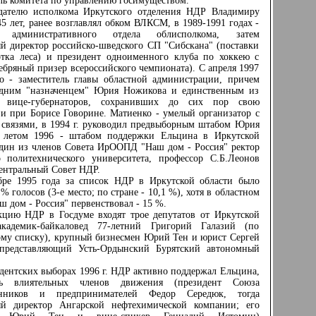
ль комитета по управлению госимуществом.
телю исполкома Иркутского отделения НДР Владимиру
5 лет, ранее возглавлял обком ВЛКСМ, в 1989-1991 годах -
к административного отдела облисполкома, затем
й директор российско-шведского СП "Сибскана" (поставки
отка леса) и президент одноименного клуба по хоккею с
ебряный призер всероссийского чемпионата). С апреля 1997
ко - заместитель главы областной администрации, причем
едним "назначенцем" Юрия Ножикова и единственным из
х вице-губернаторов, сохранивших до сих пор свою
и при Борисе Говорине. Матиенко - умелый организатор с
связями, в 1994 г. руководил предвыборным штабом Юрия
 летом 1996 - штабом поддержки Ельцина в Иркутской
Один из членов Совета ИрООПД "Наш дом - Россия" ректор
о политехнического университета, профессор С.Б.Леонов
ентральный Совет НДР.
 1995 года за список НДР в Иркутской области было
 % голосов (3-е место; по стране - 10,1 %), хотя в областном
ш дом - Россия" первенствовал - 15 %.
ю НДР в Госдуме входят трое депутатов от Иркутской
академик-байкаловед 77-летний Григорий Галазий (по
ому списку), крупный бизнесмен Юрий Тен и юрист Сергей
 представляющий Усть-Ордынский Бурятский автономный
ентских выборах 1996 г. НДР активно поддержал Ельцина,
ть влиятельных членов движения (президент Союза
нников и предпринимателей Федор Середюк, тогда
ый директор Ангарской нефтехимической компании; его