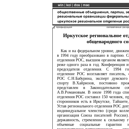
Иркутское региональное от
общенародного со
Как и на федеральном уровне, движени
в 1994 году преобразовано в партию. С
отделения РОС, высшим органом являетс
реже одного раза в год. Конференция и
председателя отделения. С 1994 го
отделение РОС возглавляет писатель,
РОС С.Н.Бабурина, эксперт думского
спорту В.Хайрюзов, постоянно пр
представлен в Законодательном со
А.В.Романовым. В июле 1998 года спи
отделения РОС составил 150 человек, 
сторонников есть в Иркутске, Тайшете,
Устав регионального отделения РОС допу
индивидуальное членство (среди колл
организация Союза писателей России)
державность, стремление к сильному г
объемные социальные гарантии на