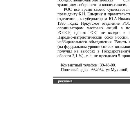
государственно-патриотическая ор
традициям соборности и коллективизма.
РОС все время своего существовани
президенту Б.Н. Ельцину и правительст
отделение - к губернаторам Ю.А.Ножик
1993 годах Иркутское отделение РО
организатором массовых акций в по
РСФСР, однако РОС не входит в во
Народно-патриотический союз России.
изббирательного объединения "Власть 
(на федеральном уровне список возглав
получил на выборах в Государственн
области 2,1 %), т. е. не преодолел 5-про
Контактный телефон: 39-48-00.
Почтовый адрес: 664054, ул.Мухиной, 