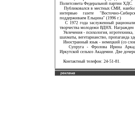
Политсовета Федеральной партии ХДС.
Публиковался в местных СМИ, наиболе
интервью газете "Восточно-Сибир
поддерживаем Ельцина" (1996 г.)
С 1972 года заслуженный рационализ
творчества молодежи ВДНХ. Награжден м
Увлечения - психология, игротехника, 
шахматы, вегетарианство, пропаганда зд
Иностранный язык - немецкий (со слов
Супруга - Фролова Ирина Аркадье
Иркутской сельхоз Академии. Две дочери
Контактный телефон: 24-51-81.