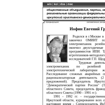
Иофин Евгений Г
Родился в г.Москве в 1
закончил ОМИИТ по 
электромеханик реле
окончил двухгодичные
программистов ИПИ. Тр
игротехников-методо
исследователей Г.П. Щед
Трудовая деятельно
электромеханик по релейной з
электротехнической лаборатории 
Расследование сложных аварийных си
рационализаторская деятельность 
предложений). Председатель Иркутс
"Демократической партии России" (Т
областного Совета, председатель фрак
областного Совета (1990 - 1991 гг.).
1991 - 1992 гг. - государственны
Иркутской области, курирование всех с
настоящее время - Сопредседатель Ир