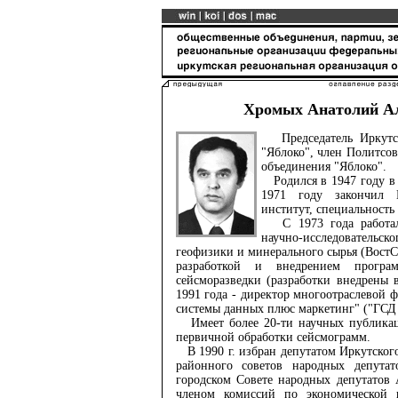
Хромых Анатолий А
Председатель Иркутск
"Яблоко", член Политсов
объединения "Яблоко".
Родился в 1947 году в 
1971 году закончил 
институт, специальность
С 1973 года работал 
научно-исследователь
геофизики и минерального сырья (Вост
разработкой и внедрением програ
сейсморазведки (разработки внедрены 
1991 года - директор многоотраслевой 
системы данных плюс маркетинг" ("ГСД +
Имеет более 20-ти научных публикаци
первичной обработки сейсмограмм.
В 1990 г. избран депутатом Иркутског
районного советов народных депутат
городском Совете народных депутатов
членом комиссий по экономической 