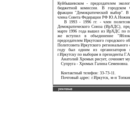
Куйбышевском - председателем эколо
бюджетной комиссии. В городском С
фракции "Демократический выбор". В 
члена Совета Федерации РФ Ю.А.Ножик
В 1993 - 1996 гг. - член политсове
Демократического Союза (ИрХДС), пре
марте 1996 года вышел из ИрХДС по п
же вступил в объединение "Яблок
председателем Иркутского городского о
Политсовета Иркутского регионального 
году был одним из организаторов 
г.Иркутску по выборам в президенты Г.А
Анатолий Хромых рисует, сочиняет муз
Супруга - Хромых Галина Семеновна.
Контактный телефон: 33-73-11.
Почтовый адрес: г.Иркутск, м-н Топкин