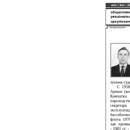
техник-суд
С 1958 п
Армии (ко
Камчатка.
пароходств
секретарь
эксплуатац
бассейнов
флота. 1970
зав. пром
- 1981 гг.