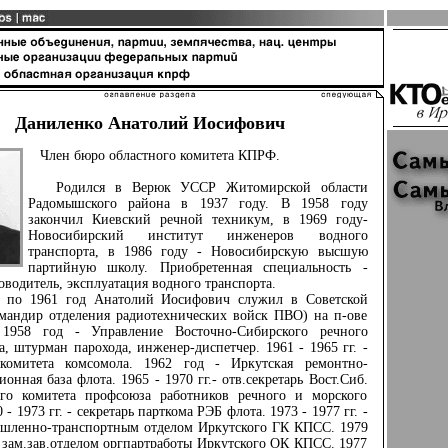
Даниленко Анатолий Иосифович
Член бюро областного комитета КПРФ.
Родился в Верюк УССР Житомирской области
Радомышского района в 1937 году. В 1958 году
закончил Киевский речной техникум, в 1969 году-
Новосибирский институт инженеров водного
транспорта, в 1986 году - Новосибирскую высшую
партийную школу. Приобретенная специальность -
оводитель, эксплуатация водного транспорта.
о 1961 год Анатолий Иосифович служил в Советской
мандир отделения радиотехнических войск ПВО) на п-ове
 1958 год - Управление Восточно-Сибирского речного
а, штурман парохода, инженер-диспетчер. 1961 - 1965 гг. -
 комитета комсомола. 1962 год - Иркутская ремонтно-
ионная база флота. 1965 - 1970 гг.- отв.секретарь Вост.Сиб.
ого комитета профсоюза работников речного и морского
 - 1973 гг. - секретарь парткома РЭБ флота. 1973 - 1977 гг. -
ышленно-транспортным отделом Иркутского ГК КПСС. 1979
 - зам.зав.отделом оргпартработы Иркутского ОК КПСС. 1977