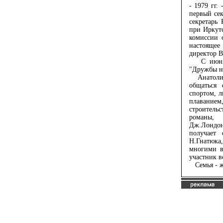
- 1979 гг.
первый сек
секретарь
при Иркутс
комиссии 
настоящее
директор 
С июня 1
"Дружбы на
Анатолий 
общаться 
спортом, л
плаванием
строитель
романы, 
Дж.Лондон
получает 
Н.Гнатюка,
многими в
участник в
Семья - ж