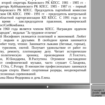
 - второй секретарь Кировского РК КПСС. 1981 - 1985 гг. -
ретарь Куйбышевского РК КПСС. 1985 - 1987 гг. - первый
 Кировского РК КПСС. Председатель партийной комиссии
ком ОК КПСС. 1990 - 1991 гг. - председатель контрольной
областной парторганизации КП КПСС. С 1991 года и по
 время - зам.председателя правления, коммерческий
ВостСибКомБанка.
960 года является членом КПСС. Награжден орденом
родов", медалью "За трудовое отличие".
Иосифович увлекается политикой и экономикой. Любит
с людьми и друзьями. В свободное время занимается
юбит театр, чтение. Занимается лыжами (беговые, горные),
, туризмом, охотой. Получает удовольствие от работ по
ству, ремонту, плотницкому делу. Читает исторические
политическую хронику, произведения Л.Толстого,
а, Ю.Бондарева, В.Распутина. Огромное наслаждение
от симфонической музыки, часто слушает С.Захарова,
 Г.Ота, С.Ротару. В юношестве профессионально занимался
идам спорта. Имеет спортивные разряды, неоднократный
сесоюзных соревнований.
ена Инна Федоровна и дочь Елена.
Copyright © 
Дизайн -
lei
О сервере