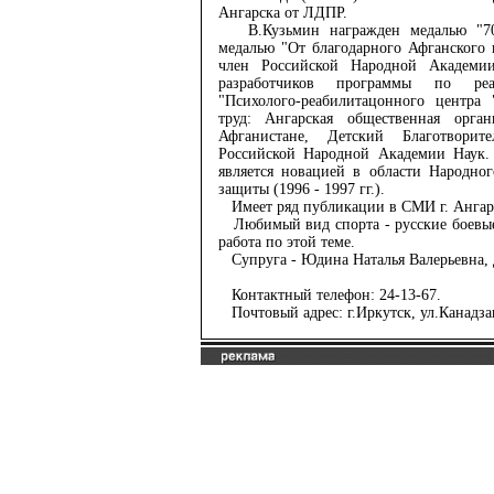
Ангарска от ЛДПР.
В.Кузьмин награжден медалью "70
медалью "От благодарного Афганского н
член Российской Народной Академи
разработчиков программы по реаб
"Психолого-реабилитацонного центра 
труд: Ангарская общественная орга
Афганистане, Детский Благотвори
Российской Народной Академии Наук. 
является новацией в области Народно
защиты (1996 - 1997 гг.).
Имеет ряд публикации в СМИ г. Ангар
Любимый вид спорта - русские боевые 
работа по этой теме.
Супруга - Юдина Наталья Валерьевна, 
Контактный телефон: 24-13-67.
Почтовый адрес: г.Иркутск, ул.Канадзав