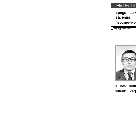
в нем печь
также пяте