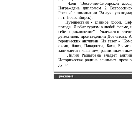
Член "Восточно-Сибирской ассоци
Награждена дипломом 2 Всероссийск
Россия" в номинации "За лучшую подачу
г., г. Новосибирск).
Путешествия - главное хобби. Сафа
походы. Любит туризм в любой форме, н
себе приключение". Увлекается чтен
детективов, произведений Довлатова, 
героических англичан. Из газет - "Ко
океан, блюз, Паваротти, Баха, Брамс
занимается плаванием, равнинными лыж
Лилия Рашатовна владеет английс
Историческая родина занимает прочно
душе.