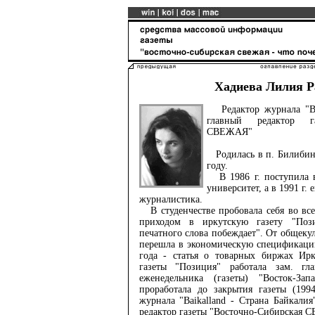
Хадиева Лилия 
Редактор журнала "Bai
главный редактор га
СВЕЖАЯ"
Родилась в п. Билибино
году.
В 1986 г. поступила в
университет, а в 1991 г.
журналистика.
В студенчестве пробовала себя во все
приходом в иркутскую газету "Пози
печатного слова побеждает". От общеку
перешла в экономическую спецификаци
года - статья о товарных биржах Ирк
газеты "Позиция" работала зам. гла
еженедельника (газеты) "Восток-За
проработала до закрытия газеты (1994
журнала "Baikalland - Страна Байкалия
редактор газеты "Восточно-Сибирская 