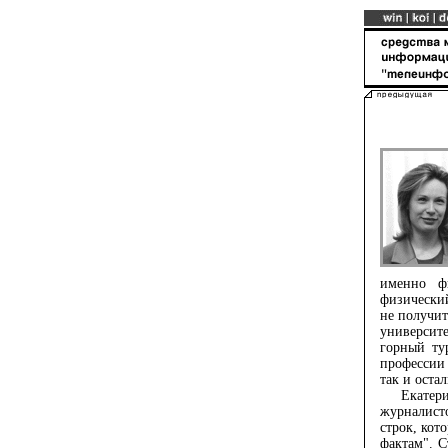
именно ф
физический
не получит
университе
горный ту
профессии 
так и остал
Екатерина
журналист
строк, кот
фактам". С