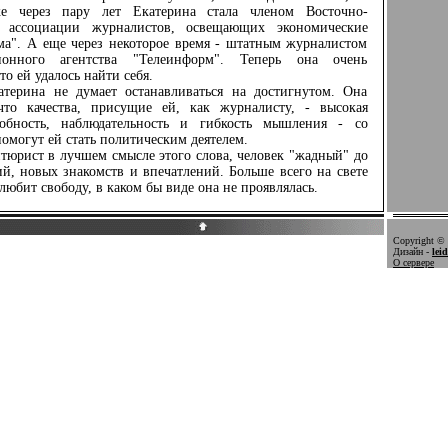
е через пару лет Екатерина стала членом Восточно-
 ассоциации журналистов, освещающих экономические
ма". А еще через некоторое время - штатным журналистом
ионного агентства "Телеинформ". Теперь она очень
то ей удалось найти себя.
ина не думает останавливаться на достигнутом. Она
 что качества, присущие ей, как журналисту, - высокая
собность, наблюдательность и гибкость мышления - со
омогут ей стать политическим деятелем.
юрист в лучшем смысле этого слова, человек "жадный" до
й, новых знакомств и впечатлений. Больше всего на свете
любит свободу, в каком бы виде она не проявлялась.
Copyright © 
Дизайн -
lei
О сервере