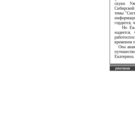
скуки. Уж
Сибирской
темы "Сиг
информац
гордится, ч
Но Екатер
надеется,
работоспо
временем п
Она авант
путешестви
Екатерина 