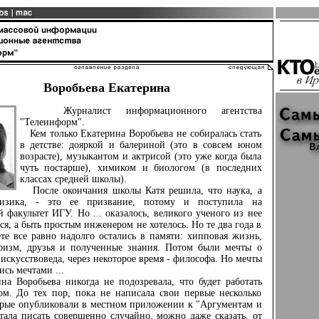
Воробьева Екатерина
Журналист информационного агентства
"Телеинформ".
Кем только Екатерина Воробьева не собиралась стать
в детстве: дояркой и балериной (это в совсем юном
возрасте), музыкантом и актрисой (это уже когда была
чуть постарше), химиком и биологом (в последних
классах средней школы).
После окончания школы Катя решила, что наука, а
изика, - это ее призвание, потому и поступила на
 факультет ИГУ. Но ... оказалось, великого ученого из нее
ся, а быть простым инженером не хотелось. Но те два года в
те все равно надолго остались в памяти: хипповая жизнь,
ризм, друзья и полученные знания. Потом были мечты о
искусствоведа, через некоторое время - философа. Но мечты
ись мечтами ...
 Воробьева никогда не подозревала, что будет работать
ом. До тех пор, пока не написала свои первые несколько
орые опубликовали в местном приложении к "Аргументам и
тала писать совершенно случайно, можно даже сказать, от