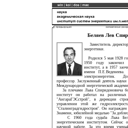
Беляев Лев Спи
Заместитель директора
энергетики.
Родился 5 мая 1928 год
1950 году закончил 
институт, а в 1957 за
имени П.Е.Веденеева.
электроэнергетик. Д
профессор. Заслуженный деятель науки
Международной энергетической академи
За плечами Льва Спиридоновича бол
институт он работал на различных
"АнгараГЭСстрой", в дирекции стр
управлении этой же гидроэлектрос
"Сталинградгидростроя". Он награжден
Знамени, юбилейной медалью "За доблес
С 1960 года судьба Льва Беляе
энергетическим институтом. Сейчас о
научной работе. За это время учен