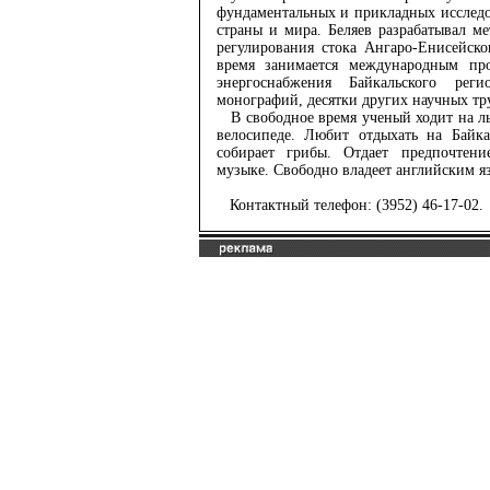
фундаментальных и прикладных исследо
страны и мира. Беляев разрабатывал м
регулирования стока Ангаро-Енисейско
время занимается международным про
энергоснабжения Байкальского рег
монографий, десятки других научных тр
В свободное время ученый ходит на лы
велосипеде. Любит отдыхать на Байк
собирает грибы. Отдает предпочтени
музыке. Свободно владеет английским я
Контактный телефон: (3952) 46-17-02.