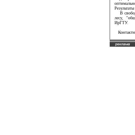
оптимальн
Результаты
В свободн
лесу, "об
ИрГТУ.
Контактный