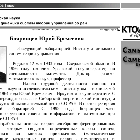
Бояринцев Юрий Еремеевич
Заведующий лабораторией Института динамики
систем теории управления.
Родился 12 мая 1933 года в Свердловской области. В
1956 году окончил Уральский госуниверситет, по
специальности математик. Доктор физико-
математических наук, профессор.
Начало трудовой деятельности связано со
м научно-исследовательским институтом технической
1964 года Юрий Еремеевич в Иркутском госуниверситете. С
переходит сначала в Сибирский энергетический институт, а
кутский вычислительный центр СО РАН. В настоящее время
ий лабораторией. С 1995 года Бояринцев член
ного ученого совета по информатике и математике при
е СО РАН.
ботаны основы теории алгебро-дифференцированных
к которым сводятся определенные классы систем,
щихся во многих приложениях (математическое
ание электронных систем, теория автоматического и