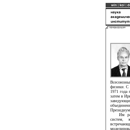
Всесоюзны
физики. С 
1971 года 
затем в Ир
заведующ
объединен
Президиум
Им разра
систем, 
встречаю
моделиров