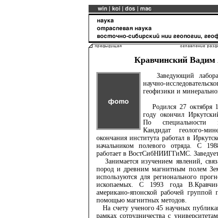
Кравчинский Вадим
Заведующий лаборато
научно-исследователь
геофизики и минеральног
Родился 27 октября 19
году окончил Иркутски
По специальности г
Кандидат геолого-мин
окончания института работал в Иркутс
начальником полевого отряда. С 19
работает в ВостСибНИИГГиМС. Заведует
Занимается изучением явлений, связ
пород и древним магнитным полем Зем
используются для регионального прог
ископаемых. С 1993 года В.Кравчин
американо-японской рабочей группой 
помощью магнитных методов.
На счету ученого 45 научных публикац
рамках сотрудничества с университет