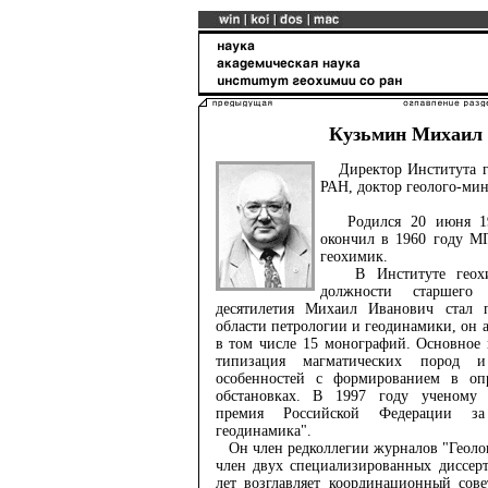
Кузьмин Михаил
Директор Института ге
РАН, доктор геолого-мин
Родился 20 июня 193
окончил в 1960 году МГ
геохимик.
В Институте геохим
должности старшего
десятилетия Михаил Иванович стал 
области петрологии и геодинамики, он а
в том числе 15 монографий. Основное 
типизация магматических пород и
особенностей с формированием в оп
обстановках. В 1997 году ученому 
премия Российской Федерации з
геодинамика".
Он член редколлегии журналов "Геолог
член двух специализированных диссерт
лет возглавляет координационный сов