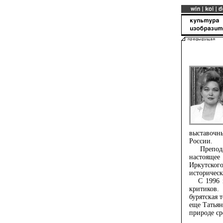
выставоч
России.
Преподав
настоящее
Иркутско
историческ
С 1996 го
критиков.
бурятская 
еще Татьян
природе ср