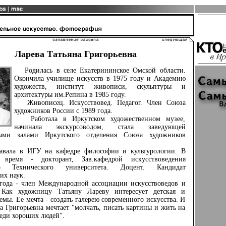
Ларева Татьяна Григорьевна
Родилась в селе Екатерининское Омской области.
Окончила училище искусств в 1975 году и Академию
художеств, институт живописи, скульптуры и
архитектуры им.Репина в 1985 году.
Живописец. Искусствовед. Педагог. Член Союза
художников России с 1989 года.
Работала в Иркутском художественном музее,
начинала экскурсоводом, стала заведующей
ными залами Иркутского отделения Союза художников
ала в ИГУ на кафедре философии и культурологии. В
 время - докторант, Зав.кафедрой искусствоведения
го Технического университета. Доцент. Кандидат
их наук.
да - член Международной ассоциации искусствоведов и
 Как художницу Татьяну Лареву интересует детская и
темы. Ее мечта - создать галерею современного искусства. И
а Григорьевна мечтает "молчать, писать картины и жить на
еди хороших людей".