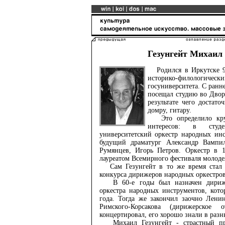
Гезунгейт Михаил
Родился в Иркутске 9 
историко-филологиче
госуниверситета. С ранне
посещал студию во Двор
результате чего достато
домру, гитару.
Это определило круг
интересов: в студе
университетский оркестр народных инс
будущий драматург Александр Вампи
Румянцев, Игорь Петров. Оркестр в 1
лауреатом Всемирного фестиваля молоде
Сам Гезунгейт в то же время стал 
конкурса дирижеров народных оркестров
В 60-е годы был назначен дирижер
оркестра народных инструментов, кото
года. Тогда же закончил заочно Лени
Римского-Корсакова (дирижерское 
концертировал, его хорошо знали в разн
Михаил Гезунгейт - страстный про