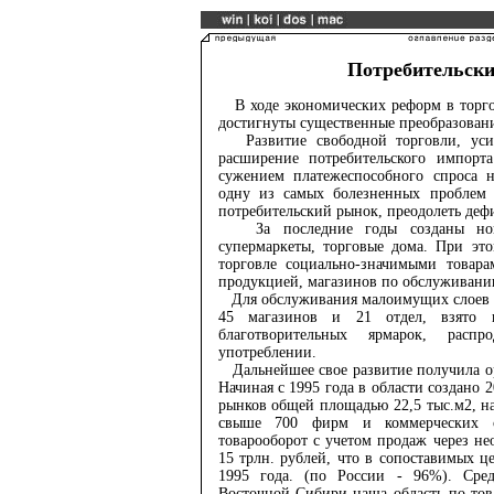
Потребительск
В ходе экономических реформ в торго
достигнуты существенные преобразовани
Развитие свободной торговли, усил
расширение потребительского импорта
сужением платежеспособного спроса н
одну из самых болезненных проблем 
потребительский рынок, преодолеть деф
За последние годы созданы новы
супермаркеты, торговые дома. При эт
торговле социально-значимыми товара
продукцией, магазинов по обслуживанию
Для обслуживания малоимущих слоев на
45 магазинов и 21 отдел, взято н
благотворительных ярмарок, расп
употреблении.
Дальнейшее свое развитие получила ор
Начиная с 1995 года в области создано
рынков общей площадью 22,5 тыс.м2, н
свыше 700 фирм и коммерчески
товарооборот с учетом продаж через н
15 трлн. рублей, что в сопоставимых ц
1995 года. (по России - 96%). Сре
Восточной Сибири наша область по тов