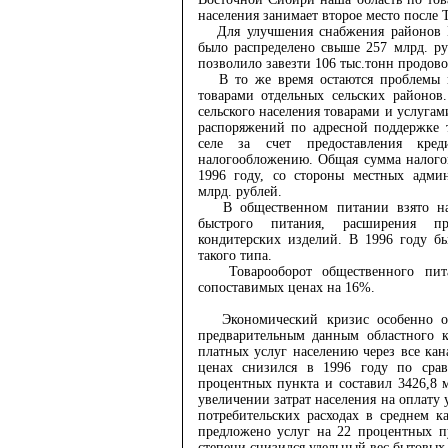
населения занимает второе место после 
Для улучшения снабжения районов К
было распределено свыше 257 млрд. ру
позволило завезти 106 тыс.тонн продово
В то же время остаются проблемы н
товарами отдельных сельских районов
сельского населения товарами и услуга
распоряжений по адресной поддержке 
селе за счет предоставления кред
налогообложению. Общая сумма налогов
1996 году, со стороны местных админ
млрд. рублей.
В общественном питании взято нап
быстрого питания, расширения пр
кондитерских изделий. В 1996 году б
такого типа.
Товарооборот общественного пита
сопоставимых ценах на 16%.
Экономический кризис особенно отр
предварительным данным областного к
платных услуг населению через все ка
ценах снизился в 1996 году по сра
процентных пункта и составил 3426,8 
увеличении затрат населения на оплату 
потребительских расходах в среднем 
предложено услуг на 22 процентных п
степени снизился удельный вес бытовых у