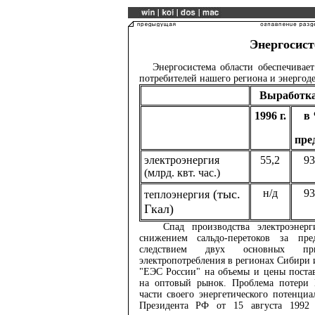
Энергосис
Энергосистема области обеспечивает 
потребителей нашего региона и энерго
Выработка
1996 г.
в
пре
электроэнергия
55,2
9
(млрд. квт. час.)
(тыс.
н/д
9
теплоэнергия
Гкал)
Спад производства электроэнерги
снижением сальдо-перетоков за пре
следствием двух основных пр
электропотребления в регионах Сибири
"ЕЭС России" на объемы и цены постав
на оптовый рынок. Проблема потери 
части своего энергетического потенци
Президента РФ от 15 августа 1992