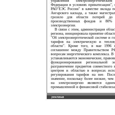
управления электроэнергетически
Федерации в условиях приватизации", 
РАО"ЕЭС России" в качестве вклада п
Ангарского каскада, а также магистр
грозило для области потерей до
производственных фондов и 80% 
электроэнергии.
В связи с этим, администрация област
региона, инициировала принятие областно
"Об электроэнергетической системе и г
тарифов на электрическую и тепло
области". Кроме того, в мае 1996 
соглашение между Правительством Р
вопросам энергетического комплекса. В 
устанавливаются экономические, право
функционирования региональной эн
разграничение предметов совместного
центром и областью в вопросах испо
регулирования тарифов на нее. Посл
значение, поскольку более низкие, чем
на электроэнергию являются одн
промышленной и финансовой стабилиза