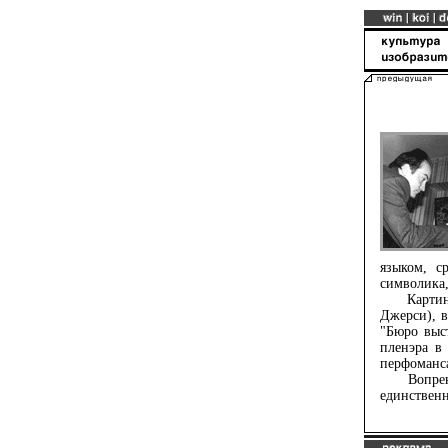
языком, с
символика,
Картины 
Джерси), в
"Бюро выс
пленэра в
перфоманса
Вопреки 
единственн