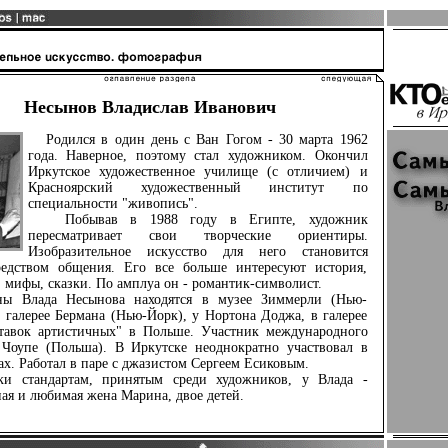
Несынов Владислав Иванович
Родился в один день с Ван Гогом - 30 марта 1962
года. Наверное, поэтому стал художником. Окончил
Иркутское художественное училище (с отличием) и
Красноярский художественный институт по
специальности "живопись".
Побывав в 1988 году в Египте, художник
пересматривает свои творческие ориентиры.
Изобразительное искусство для него становится
редством общения. Его все больше интересуют история,
 мифы, сказки. По амплуа он - романтик-символист.
Влада Несынова находятся в музее Зиммерли (Нью-
 галерее Бермана (Нью-Йорк), у Нортона Доджа, в галерее
тавок артистичных" в Польше. Участник международного
 Чоупе (Польша). В Иркутске неоднократно участвовал в
х. Работал в паре с джазистом Сергеем Есиковым.
стандартам, принятым среди художников, у Влада -
ая и любимая жена Марина, двое детей.