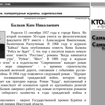
Балков Ким Николаевич
Родился 15 сентября 1937 года в городе Кяхта. Во
второй половине 50-годов учится на филологическом
факультете ИГУ вместе с Александром Вампиловым,
Валентином Распутиным. В 1968 году в журнале
"Байкал" была опубликована повесть Кима Балкова
"Рейса не будет". С тех пор у писателя вышло немало
книг: повесть "Росстань", романы "Когда начинается
утро", "Рубеж", "Мост". В 1989 году в журнале
е огни" и в издательстве "Современник" выходит роман
- море священное" - о времени строительства
альской железной дороги, совпавшем с событиями русско-
ойны. В 1994 году появляется следующий роман - "Идущие
, посвященный гражданской войне, которую автор
ает как трагедию народа. Роман "Будда", выпущенный в
, повествует об основателе одной из крупнейших религий
 Балков завершил работу над новым историческим романом
 сибирского казачества в годы гражданской войны в
.
лаевич - лауреат Государственной премии Бурятии и
ой премии Иркутской области.