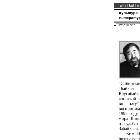
"Сибирски
"Байкал 
Кругобайк
японской в
во тьму"
восприним
1995 году
мира. Ким
о судьбах
Забайкалье
Ким Нико
литературн